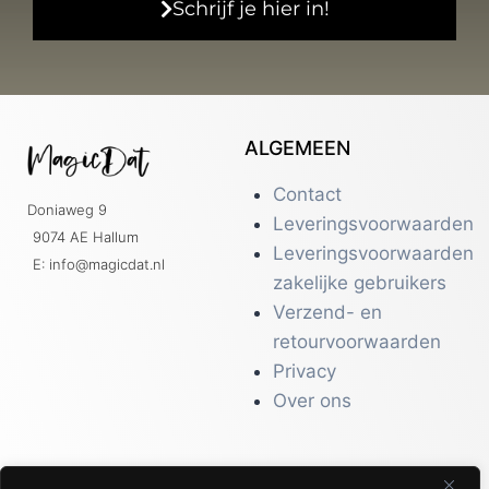
Schrijf je hier in!
ALGEMEEN
Contact
Doniaweg 9
Leveringsvoorwaarden
9074 AE Hallum
Leveringsvoorwaarden
E: info@magicdat.nl
zakelijke gebruikers
Verzend- en
retourvoorwaarden
Privacy
Over ons