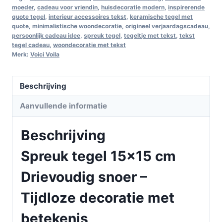
moeder
,
cadeau voor vriendin
,
huisdecoratie modern
,
inspirerende
quote tegel
,
interieur accessoires tekst
,
keramische tegel met
quote
,
minimalistische woondecoratie
,
origineel verjaardagscadeau
,
persoonlijk cadeau idee
,
spreuk tegel
,
tegeltje met tekst
,
tekst
tegel cadeau
,
woondecoratie met tekst
Merk:
Voici Voila
Beschrijving
Aanvullende informatie
Beschrijving
Spreuk tegel 15×15 cm
Drievoudig snoer –
Tijdloze decoratie met
betekenis