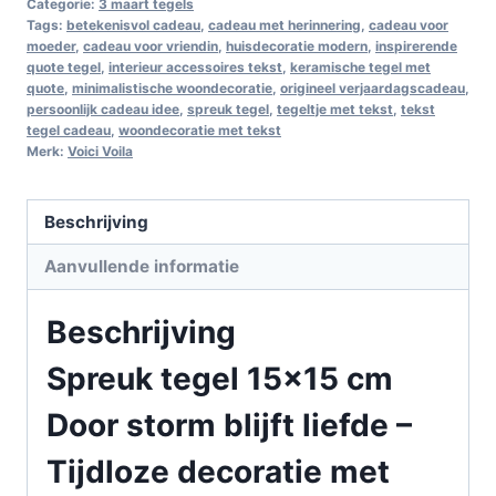
Categorie:
3 maart tegels
Tags:
betekenisvol cadeau
,
cadeau met herinnering
,
cadeau voor
moeder
,
cadeau voor vriendin
,
huisdecoratie modern
,
inspirerende
quote tegel
,
interieur accessoires tekst
,
keramische tegel met
quote
,
minimalistische woondecoratie
,
origineel verjaardagscadeau
,
persoonlijk cadeau idee
,
spreuk tegel
,
tegeltje met tekst
,
tekst
tegel cadeau
,
woondecoratie met tekst
Merk:
Voici Voila
Beschrijving
Aanvullende informatie
Beschrijving
Spreuk tegel 15×15 cm
Door storm blijft liefde –
Tijdloze decoratie met