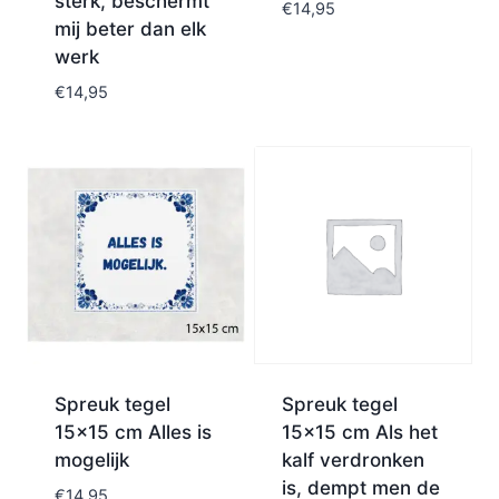
sterk, beschermt
€
14,95
mij beter dan elk
werk
€
14,95
Spreuk tegel
Spreuk tegel
15×15 cm Alles is
15×15 cm Als het
mogelijk
kalf verdronken
is, dempt men de
€
14,95