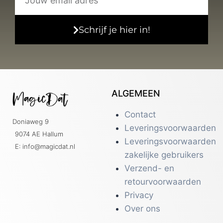
Schrijf je hier in!
ALGEMEEN
Contact
Doniaweg 9
Leveringsvoorwaarden
9074 AE Hallum
Leveringsvoorwaarden
E: info@magicdat.nl
zakelijke gebruikers
Verzend- en
retourvoorwaarden
Privacy
Over ons