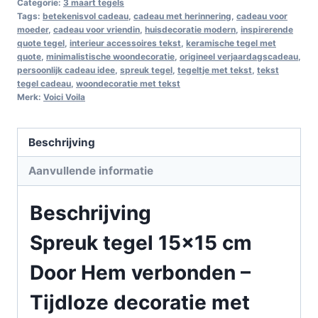
Categorie:
3 maart tegels
Tags:
betekenisvol cadeau
,
cadeau met herinnering
,
cadeau voor
moeder
,
cadeau voor vriendin
,
huisdecoratie modern
,
inspirerende
quote tegel
,
interieur accessoires tekst
,
keramische tegel met
quote
,
minimalistische woondecoratie
,
origineel verjaardagscadeau
,
persoonlijk cadeau idee
,
spreuk tegel
,
tegeltje met tekst
,
tekst
tegel cadeau
,
woondecoratie met tekst
Merk:
Voici Voila
Beschrijving
Aanvullende informatie
Beschrijving
Spreuk tegel 15×15 cm
Door Hem verbonden –
Tijdloze decoratie met