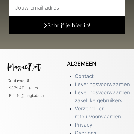
Schrijf je hier in!
ALGEMEEN
Contact
Doniaweg 9
Leveringsvoorwaarden
9074 AE Hallum
Leveringsvoorwaarden
E: info@magicdat.nl
zakelijke gebruikers
Verzend- en
retourvoorwaarden
Privacy
Over ons