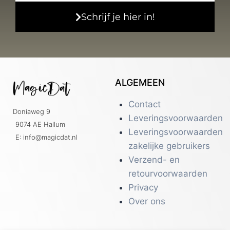
Schrijf je hier in!
ALGEMEEN
Contact
Doniaweg 9
Leveringsvoorwaarden
9074 AE Hallum
Leveringsvoorwaarden
E: info@magicdat.nl
zakelijke gebruikers
Verzend- en
retourvoorwaarden
Privacy
Over ons