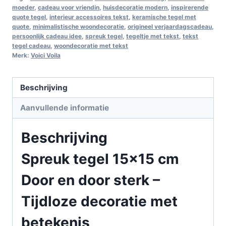
moeder
,
cadeau voor vriendin
,
huisdecoratie modern
,
inspirerende
quote tegel
,
interieur accessoires tekst
,
keramische tegel met
quote
,
minimalistische woondecoratie
,
origineel verjaardagscadeau
,
persoonlijk cadeau idee
,
spreuk tegel
,
tegeltje met tekst
,
tekst
tegel cadeau
,
woondecoratie met tekst
Merk:
Voici Voila
Beschrijving
Aanvullende informatie
Beschrijving
Spreuk tegel 15×15 cm
Door en door sterk –
Tijdloze decoratie met
betekenis