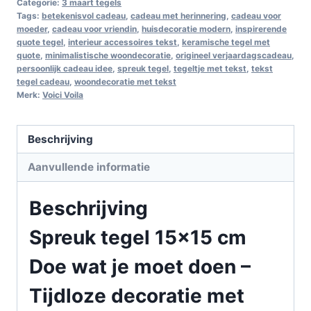
Categorie:
3 maart tegels
Tags:
betekenisvol cadeau
,
cadeau met herinnering
,
cadeau voor
moeder
,
cadeau voor vriendin
,
huisdecoratie modern
,
inspirerende
quote tegel
,
interieur accessoires tekst
,
keramische tegel met
quote
,
minimalistische woondecoratie
,
origineel verjaardagscadeau
,
persoonlijk cadeau idee
,
spreuk tegel
,
tegeltje met tekst
,
tekst
tegel cadeau
,
woondecoratie met tekst
Merk:
Voici Voila
Beschrijving
Aanvullende informatie
Beschrijving
Spreuk tegel 15×15 cm
Doe wat je moet doen –
Tijdloze decoratie met