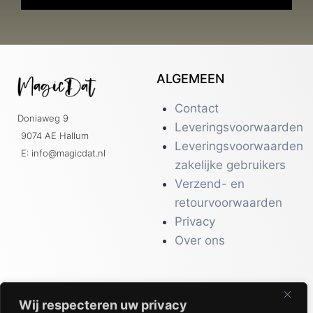
ALGEMEEN
Contact
Doniaweg 9
Leveringsvoorwaarden
9074 AE Hallum
Leveringsvoorwaarden
E: info@magicdat.nl
zakelijke gebruikers
Verzend- en
retourvoorwaarden
Privacy
Over ons
Wij respecteren uw privacy
CATALOGI