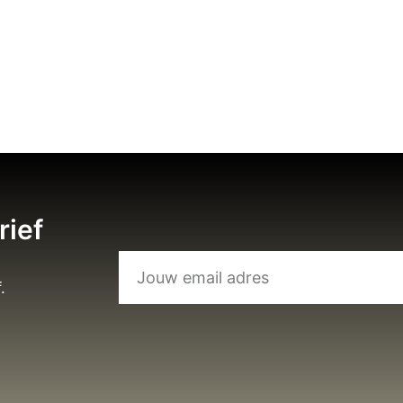
rief
.