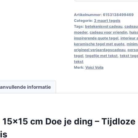
Artikelnummer:
6153138499469
Categorie:
3 maart tegels
Tags:
betekenisvol cadeau
,
cadeau 
moeder
,
cadeau voor vriendin
,
huis
inspirerende quote tegel
,
interieur
keramische tegel met quote
,
minim
origineel verjaardagscadeau
,
perso
tegel
,
tegeltje met tekst
,
tekst teg
tekst
Merk:
Voici Voila
anvullende informatie
 15×15 cm Doe je ding – Tijdloze
is