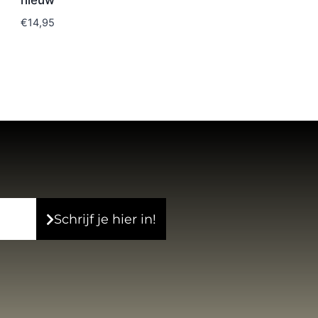
nieuw
€
14,95
Schrijf je hier in!