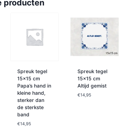
e producten
Spreuk tegel
Spreuk tegel
15×15 cm
15×15 cm
Papa’s hand in
Altijd gemist
kleine hand,
€
14,95
sterker dan
de sterkste
band
€
14,95