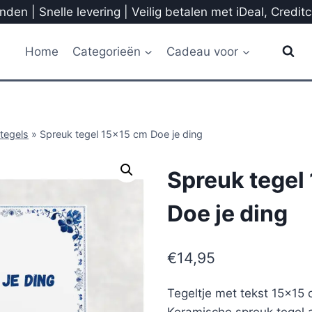
den | Snelle levering | Veilig betalen met iDeal, Credit
Home
Categorieën
Cadeau voor
tegels
»
Spreuk tegel 15×15 cm Doe je ding
Spreuk tegel
Doe je ding
€
14,95
Tegeltje met tekst 15×15 
Keramische spreuk tegel a