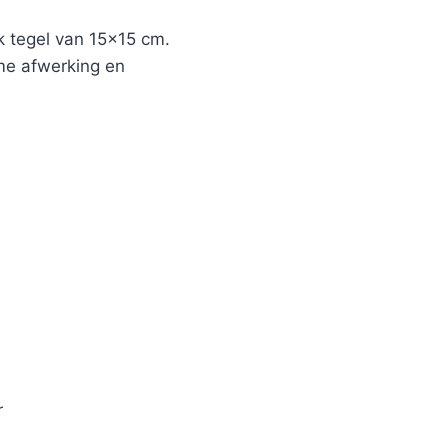
 tegel van 15×15 cm.
ame afwerking en
r