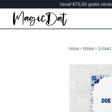
Vanaf €75,00 gratis verzen
Home
»
Winkel
»
3 maart 