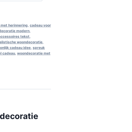
met herinnering
,
cadeau voor
decoratie modern
,
 accessoires tekst
,
alistische woondecoratie
,
onlijk cadeau idee
,
spreuk
el cadeau
,
woondecoratie met
 decoratie