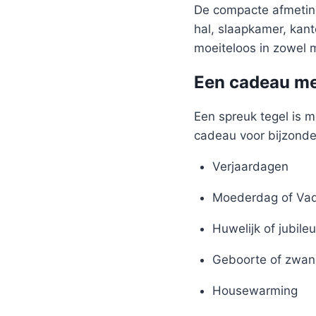
De compacte afmeting
hal, slaapkamer, kant
moeiteloos in zowel m
Een cadeau me
Een spreuk tegel is m
cadeau voor bijzond
Verjaardagen
Moederdag of Va
Huwelijk of jubile
Geboorte of zwan
Housewarming