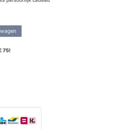
lwagen
€ 75!