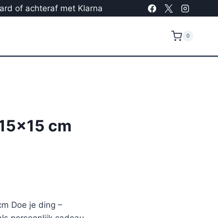
card of achteraf met Klarna
0
 15×15 cm
cm Doe je ding –
ls persoonlijk cadeau