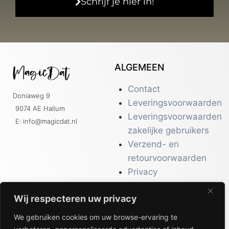
Schrijf je hier in!
ALGEMEEN
Contact
Doniaweg 9
Leveringsvoorwaarden
9074 AE Hallum
Leveringsvoorwaarden
E: info@magicdat.nl
zakelijke gebruikers
Verzend- en
retourvoorwaarden
Privacy
Over ons
Wij respecteren uw privacy
We gebruiken cookies om uw browse-ervaring te