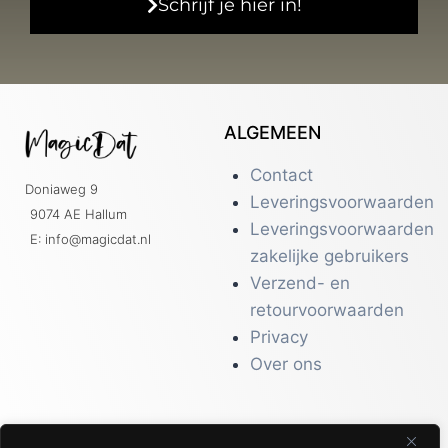
Schrijf je hier in!
ALGEMEEN
Contact
Doniaweg 9
Leveringsvoorwaarden
9074 AE Hallum
Leveringsvoorwaarden
E: info@magicdat.nl
zakelijke gebruikers
Verzend- en
retourvoorwaarden
Privacy
Over ons