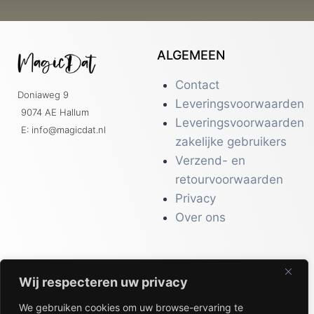
ALGEMEEN
Contact
Doniaweg 9
Leveringsvoorwaarden
9074 AE Hallum
Leveringsvoorwaarden
E: info@magicdat.nl
zakelijke gebruikers
Verzend- en
retourvoorwaarden
Privacy
Over ons
Wij respecteren uw privacy
CATALOGI
We gebruiken cookies om uw browse-ervaring te