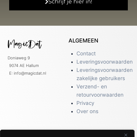
Schrijf je hier in!
ALGEMEEN
Contact
Doniaweg 9
Leveringsvoorwaarden
9074 AE Hallum
Leveringsvoorwaarden
E: info@magicdat.nl
zakelijke gebruikers
Verzend- en
retourvoorwaarden
Privacy
Over ons