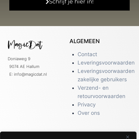
Schrijf je hier in!
ALGEMEEN
Contact
Doniaweg 9
Leveringsvoorwaarden
9074 AE Hallum
Leveringsvoorwaarden
E: info@magicdat.nl
zakelijke gebruikers
Verzend- en
retourvoorwaarden
Privacy
Over ons