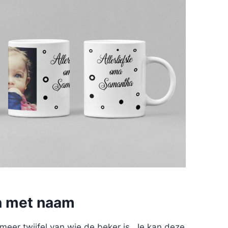
n met naam
eer twijfel van wie de beker is. Je kan deze