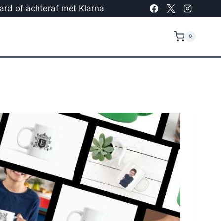
card of achteraf met Klarna
0