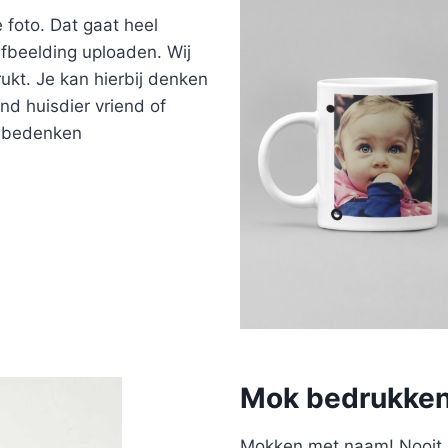
foto. Dat gaat heel
 afbeelding uploaden. Wij
ukt. Je kan hierbij denken
ind huisdier vriend of
an bedenken
Mok bedrukke
Mokken met naam! Nooit m