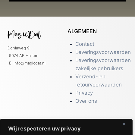
ALGEMEEN
Contact
Doniaweg 9
Leveringsvoorwaarden
9074 AE Hallum
Leveringsvoorwaarden
E: info@magicdat.nl
zakelijke gebruikers
Verzend- en
retourvoorwaarden
Privacy
Over ons
Wij respecteren uw privacy
CATALOGI