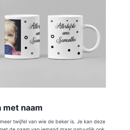
n met naam
eer twijfel van wie de beker is. Je kan deze
met de naam van iemand maar natuurlijk ook