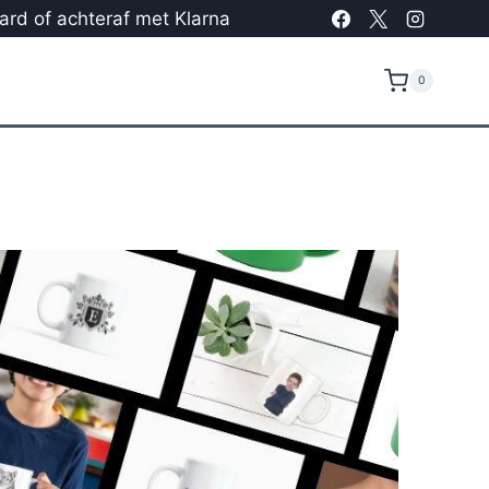
card of achteraf met Klarna
0