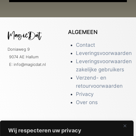
ALGEMEEN
Contact
Doniaweg 9
Leveringsvoorwaarden
9074 AE Hallum
Leveringsvoorwaarden
E: info@magicdat.nl
zakelijke gebruikers
Verzend- en
retourvoorwaarden
Privacy
Over ons
Wij respecteren uw privacy
CATALOGI