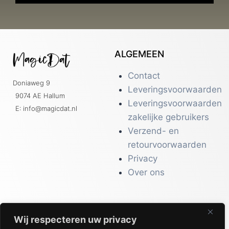
ALGEMEEN
Contact
Doniaweg 9
Leveringsvoorwaarden
9074 AE Hallum
Leveringsvoorwaarden
E: info@magicdat.nl
zakelijke gebruikers
Verzend- en
retourvoorwaarden
Privacy
Over ons
Wij respecteren uw privacy
CATALOGI