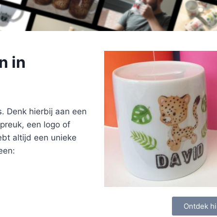
n in
s. Denk hierbij aan een
preuk, een logo of
ebt altijd een unieke
een:
Ontdek hi