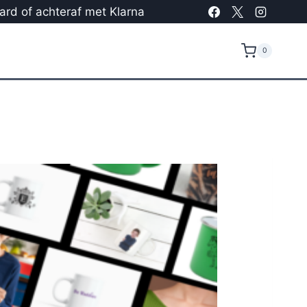
card of achteraf met Klarna
0