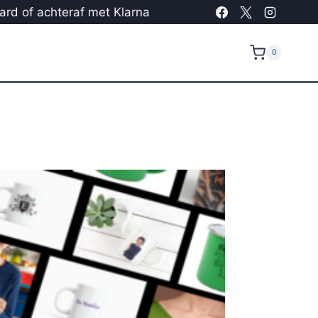
card of achteraf met Klarna
0