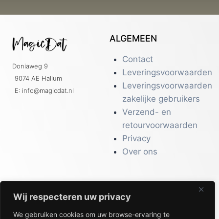
ALGEMEEN
Contact
Doniaweg 9
Leveringsvoorwaarden
9074 AE Hallum
Leveringsvoorwaarden
E: info@magicdat.nl
zakelijke gebruikers
Verzend- en
retourvoorwaarden
Privacy
Over ons
Wij respecteren uw privacy
CATALOGI
We gebruiken cookies om uw browse-ervaring te