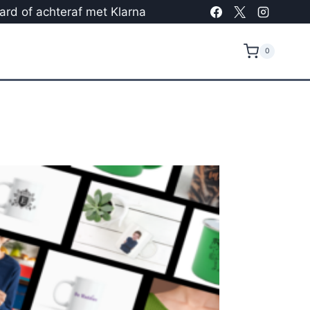
card of achteraf met Klarna
0