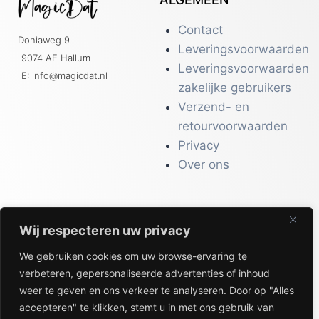
Contact
Doniaweg 9
Leveringsvoorwaarden
9074 AE Hallum
Leveringsvoorwaarden
E: info@magicdat.nl
zakelijke gebruikers
Verzend- en
retourvoorwaarden
Privacy
Over ons
Wij respecteren uw privacy
CATALOGI
We gebruiken cookies om uw browse-ervaring te
Workwear &
verbeteren, gepersonaliseerde advertenties of inhoud
Veiligheid
weer te geven en ons verkeer te analyseren. Door op "Alles
Kantoor & Receptie
accepteren" te klikken, stemt u in met ons gebruik van