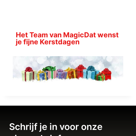
Het Team van MagicDat wenst
je fijne Kerstdagen
Schrijf je in voor onze