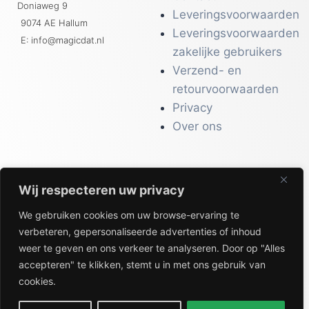
Doniaweg 9
Leveringsvoorwaarden
9074 AE Hallum
Leveringsvoorwaarden
E: info@magicdat.nl
zakelijke gebruikers
Verzend- en
retourvoorwaarden
Privacy
Over ons
Wij respecteren uw privacy
CATALOGI
We gebruiken cookies om uw browse-ervaring te
Workwear &
verbeteren, gepersonaliseerde advertenties of inhoud
Veiligheid
weer te geven en ons verkeer te analyseren. Door op "Alles
Kantoor & Receptie
accepteren" te klikken, stemt u in met ons gebruik van
Gezondheid & Beauty
cookies.
Keuken & Horeca