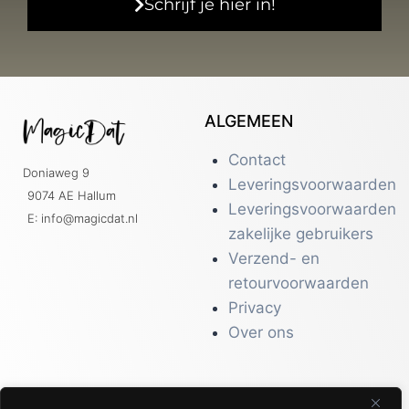
Schrijf je hier in!
ALGEMEEN
Contact
Doniaweg 9
Leveringsvoorwaarden
9074 AE Hallum
Leveringsvoorwaarden
E: info@magicdat.nl
zakelijke gebruikers
Verzend- en
retourvoorwaarden
Privacy
Over ons