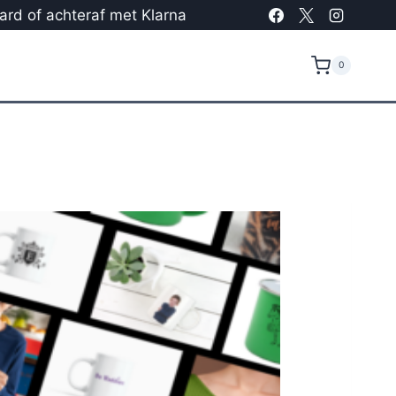
card of achteraf met Klarna
0