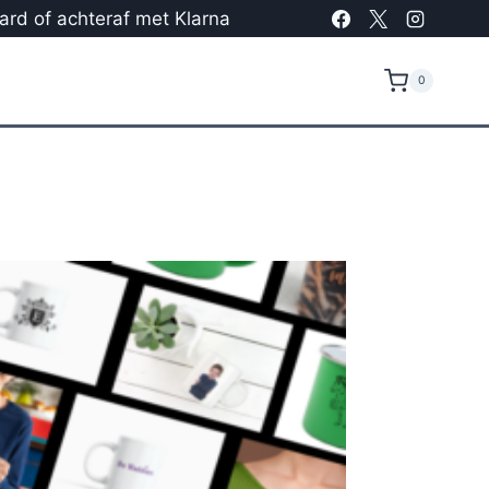
card of achteraf met Klarna
0