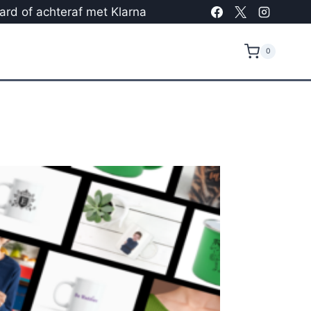
card of achteraf met Klarna
0