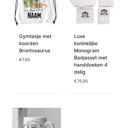
Gymtasje met
Luxe
koorden
koninklijke
Brontosaurus
Monogram
Badjasset met
€
7,95
handdoeken 4
delig
€
79,95