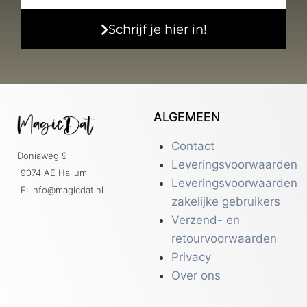
Schrijf je hier in!
ALGEMEEN
Contact
Doniaweg 9
Leveringsvoorwaarden
9074 AE Hallum
Leveringsvoorwaarden
E: info@magicdat.nl
zakelijke gebruikers
Verzend- en
retourvoorwaarden
Privacy
Over ons