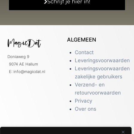
Schrijf je hier in!
ALGEMEEN
Contact
Doniaweg 9
Leveringsvoorwaarden
9074 AE Hallum
Leveringsvoorwaarden
E: info@magicdat.nl
zakelijke gebruikers
Verzend- en
retourvoorwaarden
Privacy
Over ons