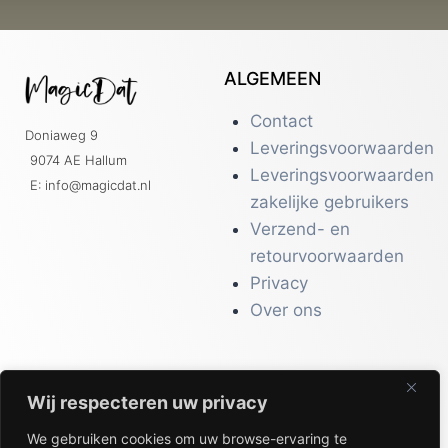
ALGEMEEN
Contact
Doniaweg 9
Leveringsvoorwaarden
9074 AE Hallum
Leveringsvoorwaarden
E: info@magicdat.nl
zakelijke gebruikers
Verzend- en
retourvoorwaarden
Privacy
Over ons
Wij respecteren uw privacy
CATALOGI
We gebruiken cookies om uw browse-ervaring te